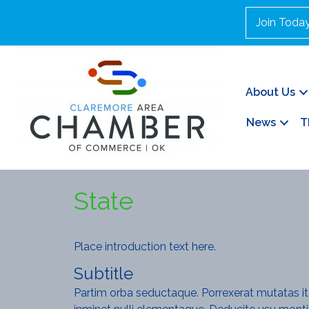
Join Toda
About Us
News
T
State
Place introduction text here.
Subtitle
Partim orba seductaque. Porrexerat mutatas it