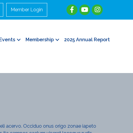
Member Login
Events
Membership
2025 Annual Report
aeli acervo. Occiduo onus origo zonae iapeto